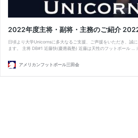
2022年度主将・副将・主務のご紹介 2022.0
日頃より大学Unicornsに多大なるご支援、ご声援をいただき、誠に
ます。 主将 DB#1 近藤快(慶應義塾) 近藤は天性のフットボール …
アメリカンフットボール三田会