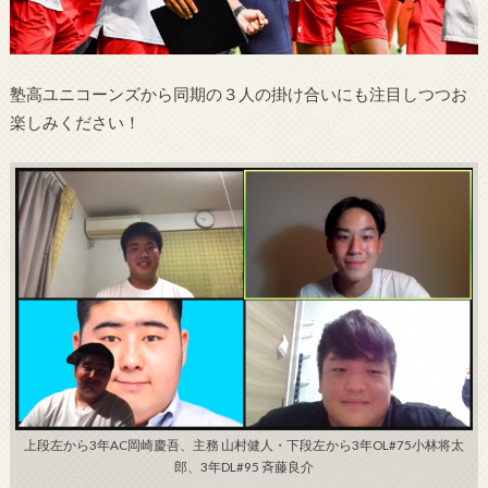
塾高ユニコーンズから同期の３人の掛け合いにも注目しつつお
楽しみください！
上段左から3年AC岡崎慶吾、主務 山村健人・下段左から3年OL#75小林将太
郎、3年DL#95 斉藤良介