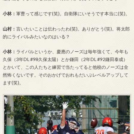
小林：
軍曹って感じです(笑)。自衛隊にいそうです本当に(笑)。
山村：
言いたいことは伝わったわ(笑)。ありがとう(笑)。将太郎
的にライバルみたいなのはいる？
小林：
ライバルというか、慶應のノーズは毎年強くて、今年も
久保（3年DL #98久保太陽）とか鎌田（2年DL #92鎌田泰成）
とかいて、この人たちと練習で当たってると他校のノーズは全
然怖くないです。そのおかげでおれもだいぶレベルアップして
ます(笑)。