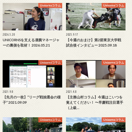
Unicornsコラム
Unicornsコラム
2026.5.20
2025.9.17
UNICORNSを支える凄腕マネージャ
【今週のおまけ】第2節東京大学戦
ーの裏側を取材！ 2026.05.21
試合後インタビュー 2025.09.18
Unicornsコラム
Unicornsコラム
2021.9.8
2021.4.8
【先月の一枚】”リーグ戦抽選会の様
【主務山村コラム】今週はこいつを
子” 2021.09.09
覚えてください！ 〜早慶戦注目選手
（上級…
Unicornsコラム
Unicornsコラム