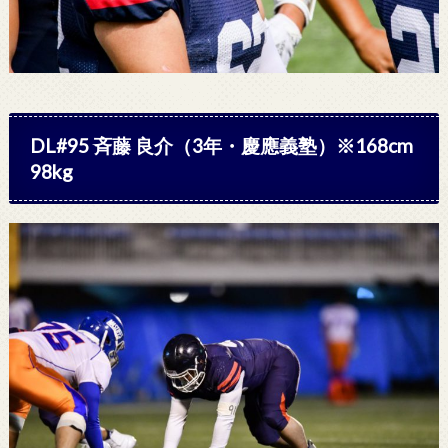
DL#95
斉藤 良介
（3年・慶應義塾）※168cm
98kg