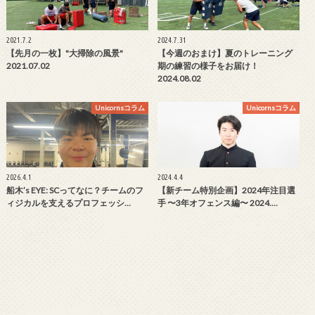
2021.7.2
2024.7.31
【先月の一枚】"大掃除の風景"
【今週のおまけ】夏のトレーニング
2021.07.02
期の練習の様子をお届け！
2024.08.02
Unicornsコラム
Unicornsコラム
2026.4.1
2024.4.4
船木’s EYE: SCってなに？チームのフ
【新チーム特別企画】2024年注目選
ィジカルを支えるプロフェッシ…
手 〜3年オフェンス編〜 2024.…