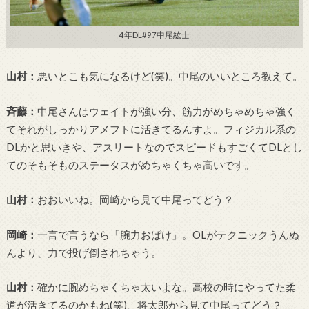
4年DL#97中尾紘士
山村：
悪いとこも気になるけど(笑)。中尾のいいところ教えて。
斉藤：
中尾さんはウェイトが強い分、筋力がめちゃめちゃ強く
てそれがしっかりアメフトに活きてるんすよ。フィジカル系の
DLかと思いきや、アスリートなのでスピードもすごくてDLとし
てのそもそものステータスがめちゃくちゃ高いです。
山村：
おおいいね。岡崎から見て中尾ってどう？
岡崎：
一言で言うなら「腕力おばけ」。OLがテクニックうんぬ
んより、力で投げ倒されちゃう。
山村：
確かに腕めちゃくちゃ太いよな。高校の時にやってた柔
道が活きてるのかもね(笑)。将太郎から見て中尾ってどう？