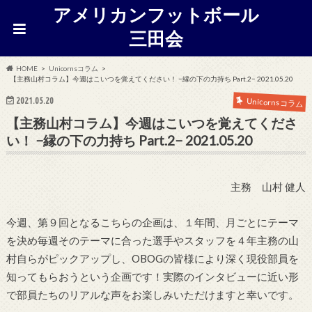
アメリカンフットボール
三田会
HOME
Unicornsコラム
【主務山村コラム】今週はこいつを覚えてください！ −縁の下の力持ち Part.2− 2021.05.20
2021.05.20
Unicornsコラム
【主務山村コラム】今週はこいつを覚えてくださ
い！ −縁の下の力持ち Part.2− 2021.05.20
主務 山村 健人
今週、第９回となるこちらの企画は、１年間、月ごとにテーマ
を決め毎週そのテーマに合った選手やスタッフを４年主務の山
村自らがピックアップし、OBOGの皆様により深く現役部員を
知ってもらおうという企画です！実際のインタビューに近い形
で部員たちのリアルな声をお楽しみいただけますと幸いです。