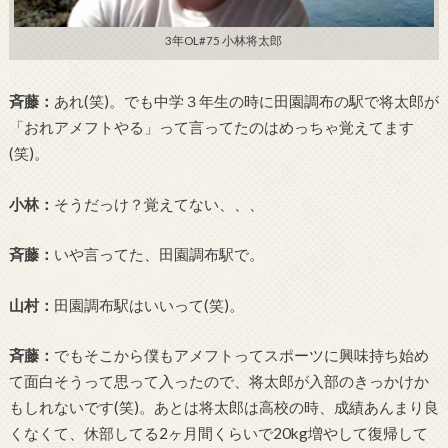
3年OL#75 小林将太郎
斉藤：
あれ(笑)。でも中学３年生の時に田園調布の駅で将太郎が
「おれアメフトやる」って言ってたのはめっちゃ覚えてます
(笑)。
小林：
そうだっけ？覚えてない、、、
斉藤：
いや言ってた、田園調布駅で。
山村：
田園調布駅はいいって(笑)。
斉藤：
でもそこから僕もアメフトってスポーツに興味持ち始め
て面白そうって思って入ったので、将太郎が入部のきっかけか
もしれないです(笑)。あとは将太郎は高校の時、成績あんまり良
くなくて、休部してる2ヶ月間くらいで20kg増やして復帰して