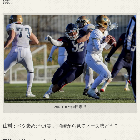
(笑)。
2年DL #92鎌田泰成
山村：
ベタ褒めだな(笑)。岡崎から見てノーズ勢どう？