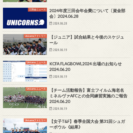
三田会ニュース
2024年度三田会年会費について〔資金部
会〕2024.06.28
2024.06.28
Unicornsファミリー
【ジュニア】試合結果と今後のスケジュ
ール
2024.06.19
Unicorns ニュース
KCFA FLAGBOWL2024 出場のお知らせ
2024.06.20
2024.06.19
Unicorns ニュース
【チーム活動報告】富士フイルム海老名
ミネルヴァAFCとの合同練習実施のご報告
2024.06.20
2024.06.19
Unicornsファミリー
【女子T&F】春季全国大会 第31回シュガ
ーボウル《結果》