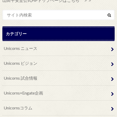
山田平安堂公式HPトップページはこちら ＞＞
カテゴリー
Unicorns ニュース
Unicorns ビジョン
Unicorns 試合情報
Unicorns×Engate企画
Unicornsコラム