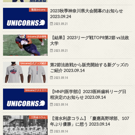
塾高Unicorns
2023秋季神奈川県大会開幕のお知らせ
2023.09.24
2023.09.21
Unicorns 試合情報
【結果】2023リーグ戦TOP8第2節 vs法政
大学
2023.09.21
Unicorns公式グッズ紹介
第2節法政戦から販売開始する新グッズの
ご紹介 2023.09.14
2023.09.14
Unicornsファミリー
【MNP(医学部)】2023医科歯科リーグ日
程決定のお知らせ 2023.09.14
2023.09.14
三田会コラム
【清水利彦コラム】「慶應高野球部、107
年ぶり優勝」に想う 2023.09.14
2023.09.14