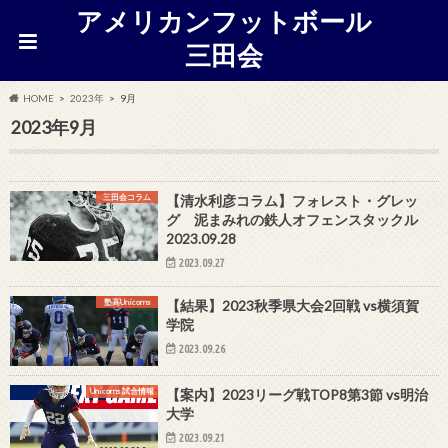
アメリカンフットボール
三田会
HOME
2023年
9月
2023年9月
三田会コラム
【清水利彦コラム】フォレスト・グレッ
グ 泥まみれの鉄人オフェンスタックル
2023.09.28
2023.09.27
塾高Unicorns
【結果】2023秋季県大会2回戦 vs横須賀
学院
2023.09.26
Unicorns 試合情報
【案内】2023リーグ戦TOP8第3節 vs明治
大学
2023.09.21