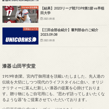
Unicorns 試合情報
【結果】2023リーグ戦TOP8第1節 vs早稲
田大学
2023.09.05
三田会ニュース
【三田会部会紹介】審判部会のご紹介
2023.09.08
2023.09.05
漆器 山田平安堂
1919年創業。宮内庁御用達を頂戴いたしました、先人達の
伝統を大切にしつつ現代のライフスタイルに合い、オリジ
ナリティーに富んだ新しい 漆器の提案を心掛けておりま
す。贈り物にもご自宅用にも、“思わず語ってしまいたくな
るような器”をご提案させていただいております。