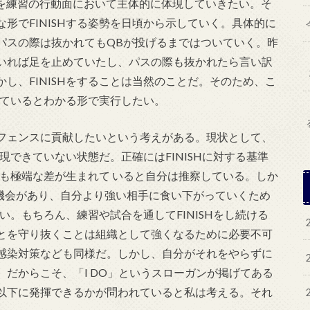
DO」を練習の行動面において主体的に体現
していきたい。そ
形でFINISHする姿勢を日頃から示していく。具体的に
パスの際は抜かれてもQBが投げるまではついていく。昨
いれば足を止めていたし、パスの際も抜かれたら言い訳
し、FINISHをすることは当然のことだ。そのため、こ
Hしているとわかる形で実行したい。
フェンスに貢献したいという考えがある。現状として、
体現できていない状態だ。正確にはFINISHに対する基準
行にも極端な差が生まれて いると自分は推察している。しか
る機会があり、自分より強い相手に食い下がっていくため
ない。もちろん、練習や試合を通してFINISHをし続ける
とを守り抜くことは組織として強くなるために必要不可
感染対策なども同様だ。しかし、自分がそれをやらずに
だからこそ、「I DO」というスローガンが掲げてある
以下に発揮できるかが問われていると私は考える。それ