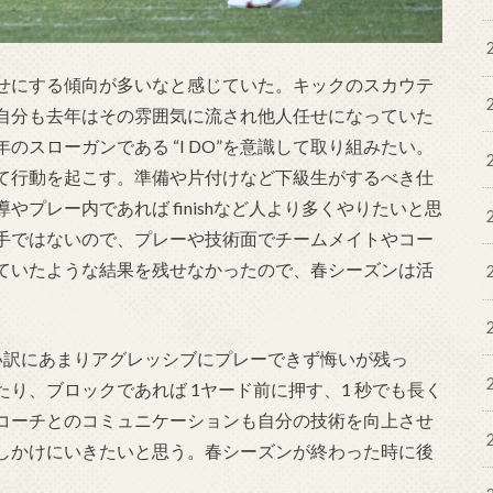
せにする傾向が多いなと感じていた。キックのスカウテ
自分も去年はその雰囲気に流され他人任せになっていた
スローガンである “I DO”を意識して取り組みたい。
て行動を起こす。準備や片付けなど下級生がするべき仕
プレー内であれば finishなど人より多くやりたいと思
手ではないので、プレーや技術面でチームメイトやコー
ていたような結果を残せなかったので、春シーズンは活
い訳にあまりアグレッシブにプレーできず悔いが残っ
り、ブロックであれば 1ヤード前に押す、1 秒でも⻑く
コーチとのコミュニケーションも自分の技術を向上させ
しかけにいきたいと思う。春シーズンが終わった時に後