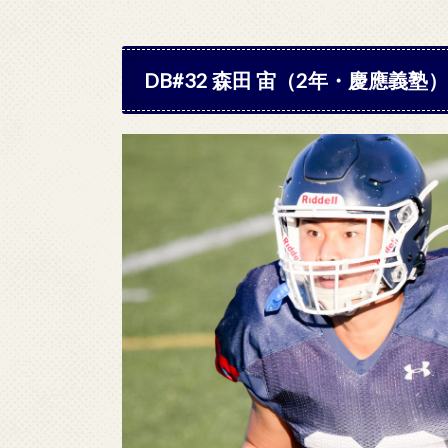
DB#32 森田 宙（2年・慶應義塾）