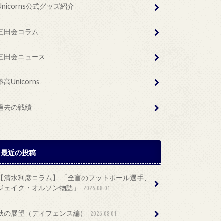
Unicorns公式グッズ紹介
三田会コラム
三田会ニュース
塾高Unicorns
過去の戦績
最近の投稿
【清水利彦コラム】 「全盲のフットボール選手、
ジェイク・オルソン物語」
2026.08.01
秋の展望（ディフェンス編）
2026.08.01