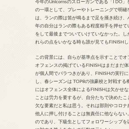
今年のUnicornsのスローガンである「I 
の一環として、プレーやトレーニングで明確な
は、ランの際は笛が鳴るまで足を掻き続け、
年の自分はランの際もある程度相手を押せて
をして最後までついていけていなかった。しか
れらの点をいかなる時も誰が見てもFINIS
この背景には、自らが基準点を示すことでオ
オフェンスの掲げているFINISHはまだまだ
が個人間でバラつきがあり、FINISHの実
し、春シーズンは TOP8の強豪校と対戦す
にはオフェンス全体によるFINISHは欠かせ
ことは労力を要するが、自分たちで決めたこ
欠な要素だと私は思う。それは部則やコロナ
他人に押し付けることは無責任に他ならない。
のであり、下級生としてフォロワーシップを