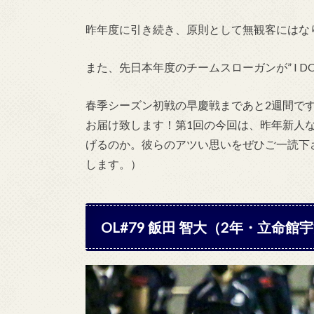
昨年度に引き続き、原則として無観客にはな
また、先日本年度のチームスローガンが
” I D
春季シーズン初戦の早慶戦まであと2週間です
お届け致します！第1回の今回は、
昨年新人
げるのか。
彼らのアツい思いをぜひご一読下さ
します。）
OL#79 飯田 智大（2年・立命館