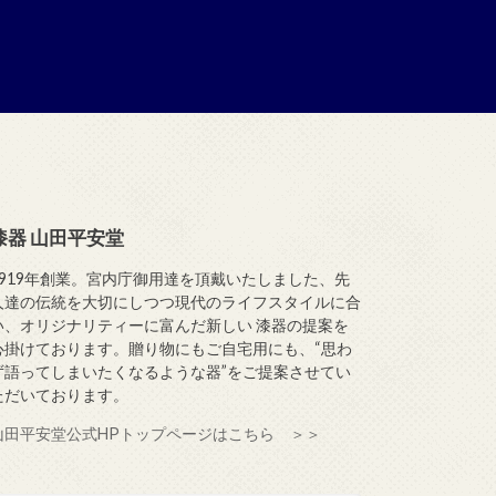
漆器 山田平安堂
1919年創業。宮内庁御用達を頂戴いたしました、先
人達の伝統を大切にしつつ現代のライフスタイルに合
い、オリジナリティーに富んだ新しい 漆器の提案を
心掛けております。贈り物にもご自宅用にも、“思わ
ず語ってしまいたくなるような器”をご提案させてい
ただいております。
山田平安堂公式HPトップページはこちら ＞＞