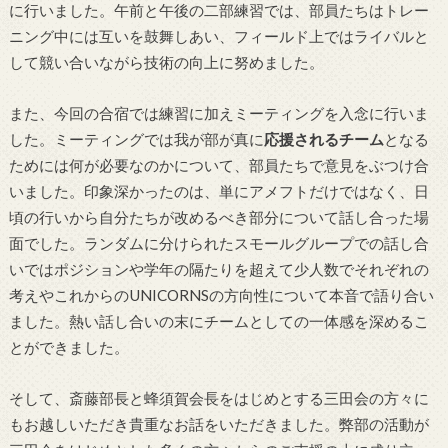
に行いました。午前と午後の二部練習では、部員たちはトレー
ニング中には互いを鼓舞しあい、フィールド上ではライバルと
して競い合いながら技術の向上に努めました。
また、今回の合宿では練習に加えミーティングを入念に行いま
した。ミーティングでは我が部が真に
応援されるチーム
となる
ためには何が必要なのかについて、部員たちで意見をぶつけ合
いました。印象深かったのは、単にアメフトだけではなく、日
頃の行いから自分たちが改めるべき部分について話し合った場
面でした。ランダムに分けられたスモールグループでの話し合
いではポジションや学年の隔たりを超えて少人数でそれぞれの
考えやこれからのUNICORNSの方向性について本音で語り合い
ました。熱い話し合いの末にチームとしての一体感を深めるこ
とができました。
そして、斎藤部長と蜂須賀会長をはじめとする三田会の方々に
もお越しいただき貴重なお話をいただきました。弊部の活動が