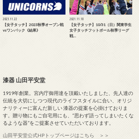
2023.11.22
2021.11.18
【女子タッチ】2023秋季オープン戦
【女子タッチ】10/31（日）関東学生
vsワンパック《結果》
女子タッチフットボール秋季リーグ
戦…
漆器 山田平安堂
1919年創業。宮内庁御用達を頂戴いたしました、先人達の
伝統を大切にしつつ現代のライフスタイルに合い、オリジ
ナリティーに富んだ新しい 漆器の提案を心掛けておりま
す。贈り物にもご自宅用にも、“思わず語ってしまいたくな
るような器”をご提案させていただいております。
山田平安堂公式HPトップページはこちら ＞＞