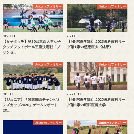
Unicornsファミリー
Unicornsファミリー
2022.1.14
2023.11.2
【女子タッチ】第30回東西大学女子
【MNP(医学部)】2023医科歯科リー
タッチフットボール王座決定戦「プ
グ第1節 vs慈恵医大《結果》
リンセ…
Unicornsファミリー
Unicornsファミリー
2021.4.16
2025.11.13
【ジュニア】「関東関西チャンピオ
【MNP(医学部)】2025医科歯科リー
ンズカップ2020」ゲームレポート
グ第2節 vs昭和医科大学
20…
Unicornsファミリー
Unicornsファミリー