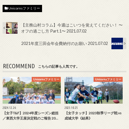
Unicornsファミリー
【主務山村コラム】今週はこいつを覚えてください！ 〜
オフの過ごし方 Part.1〜 2021.07.02
2021年度三田会年会費納付のお願い 2021.07.02
RECOMMEND
こちらの記事も人気です。
Unicornsファミリー
Unicornsファミリー
2024.12.26
2023.10.25
【女子T&F】2024年度シーズン総括
【女子タッチ】2023秋季リーグ戦 vs
／東西大学王座決定戦のご報告 20…
成城大学《結果》