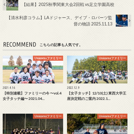
【結果】2025秋季関東大会2回戦 vs足立学園高校
【清水利彦コラム】LAドジャース、デイブ・ロバーツ監
督の物語 2025.11.13
RECOMMEND
こちらの記事も人気です。
Unicornsファミリー
Unicornsファミリー
2021.4.16
2022.12.9
【特別連載】ファミリーの今 〜vol.4
【女子タッチ】12/10(土) 東西大学王
女子タッチ編〜 2021.04…
座決定戦のご案内 2022.1…
Unicornsファミリー
Unicornsファミリー