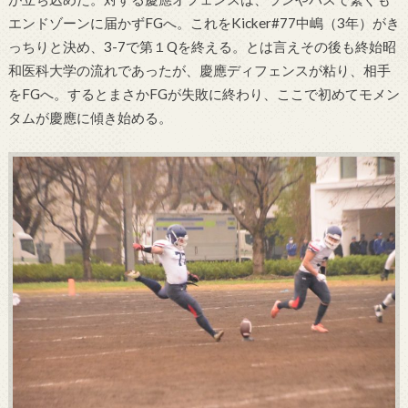
エンドゾーンに届かずFGへ。これをKicker#77中嶋（3年）がき
っちりと決め、3-7で第１Qを終える。とは言えその後も終始昭
和医科大学の流れであったが、慶應ディフェンスが粘り、相手
をFGへ。するとまさかFGが失敗に終わり、ここで初めてモメン
タムが慶應に傾き始める。