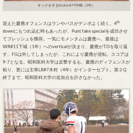
キックをするKicker#77中嶋（3年）
th
迎えた慶應オフェンスはランやパスがテンポよく続く。4
downにもつれ込む時もあったが、Punt fake specialを成功させ
てフレッシュを獲得。一気にモメンタムは慶應へ。最後は
WR#11下城（1年）へのverticalが決まり、慶應がTDを取り返
す。FGは外してしまったが、これにより慶應が逆転。スコアは
9-7となる。昭和医科大学は反撃するも、慶應のディフェンスが
粘り、更には主将LB#7木村（4年）がインターセプト。第２Q
終了まで、昭和医科大学の追加点を許さなかった。