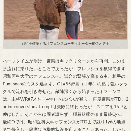
戦術を確認するオフェンスコーディネーター補佐と選手
ハーフタイムが明け、慶應はキックリターンから再開。このま
ま流れに乗りたいところであったが、フレッシュを獲得できず
昭和医科大学のオフェンスへ。試合の緊張が高まる中、相手の
Punt snapのミスを逃さず、OL#55野島（１年）の粘り強いタッ
クルで流れを引き寄せた。敵陣深くから始まったオフェンス
は、主将WR#7木村（4年）へのパスが通り、再度慶應がTD。2
point conversion attemptは失敗に終わったが、スコアを15-7と
伸ばした。そこからは両者譲らず、膠着状態のまま最終Qへ。
最終Qでは、昭和医科大学オフェンスがTDまで残り1ydの地点
まで侵入し、慶應は危機的状況を迎えることもあった。しかし