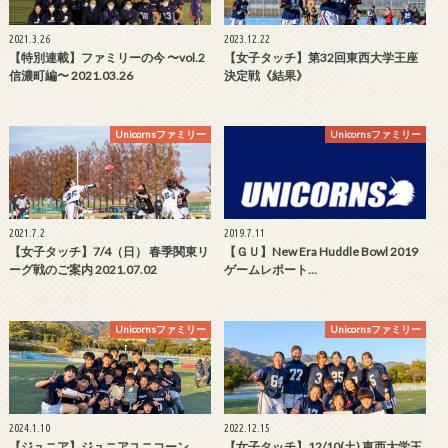
2021.3.26
2023.12.22
【特別連載】ファミリーの今 〜vol.2
【女子タッチ】第32回東西大学王座
信濃町編〜 2021.03.26
決定戦《結果》
Unicornsファミリー
Unicornsファミリー
2021.7.2
2019.7.11
【女子タッチ】7/4（日） 春季関東リ
【ＧＵ】New Era Huddle Bowl 2019
ーグ戦のご案内 2021.07.02
ゲームレポート…
Unicornsファミリー
Unicornsファミリー
2024.1.10
2022.12.15
【ジュニア】ジュニアユニコーン
【女子タッチ】12/10(土) 東西大学王