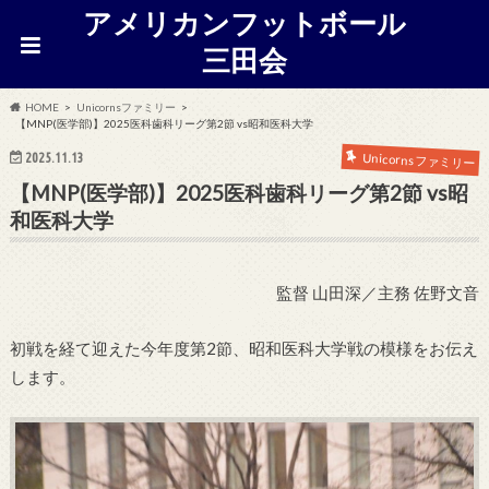
アメリカンフットボール
三田会
HOME
Unicornsファミリー
【MNP(医学部)】2025医科歯科リーグ第2節 vs昭和医科大学
2025.11.13
Unicornsファミリー
【MNP(医学部)】2025医科歯科リーグ第2節 vs昭
和医科大学
監督 山田深／主務 佐野文音
初戦を経て迎えた今年度第2節、昭和医科大学戦の模様をお伝え
します。