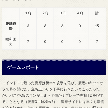
１Q
２Q
３Q
４Q
計
慶應義
3
6
6
0
15
塾
昭和医
7
0
0
0
7
大
ゲームレポート
コイントスで勝った慶應は後半の攻撃を選び、慶應のキックオ
フで幕を開けた。立ち上がりを丁寧に行きたいところだった
が、パスやQBのランが止まらず僅か３プレーで先制TDを喫す
ることとなる（慶應0―昭和医7）。慶應サイドには早くも暗雲
が立ち込めた。対する慶應オフェンスは、ランやパスで繋ぐも