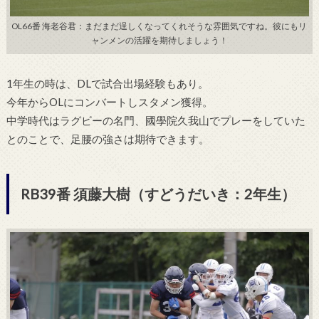
OL66番 海老谷君：まだまだ逞しくなってくれそうな雰囲気ですね。彼にもリ
ャンメンの活躍を期待しましょう！
1年生の時は、DLで試合出場経験もあり。
今年からOLにコンバートしスタメン獲得。
中学時代はラグビーの名門、
國學院久我山でプレーをしていた
とのことで、
足腰の強さは期待できます。
RB39番 須藤大樹（すどうだいき：2年生）