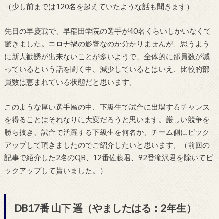
（少し前までは120名を超えていたような話も聞きます）
先日の早慶戦で、
早稲田学院の選手が40名くらいしかいなくて
驚きました。コロナ禍の影響なのか分かりませんが、
思うよう
に新人勧誘が出来ないことが多いようで、
全体的に部員数が減
っているという話を聞く中、
減少しているとはいえ、
比較的部
員数は恵まれている状態だと思います。
このような厚い選手層の中、
下級生で試合に出場するチャンス
を得ることはそれなりに大変だろ
うと思います。厳しい競争を
勝ち抜き、試合で活躍する下級生を何名か、
チーム側にピック
アップして頂きましたのでご紹介したいと思いま
す。（前回の
記事で紹介した2名のQB、12番佐藤君、
92番滝沢君を除いてピ
ックアップして貰いました。）
DB17番 山下 遥（やましたはる：2年生）