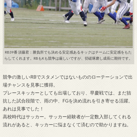
RB39番 須藤君：勝負所でも決める安定感あるキックはチームに安定感をもた
らしてくれます。RBもKも競争は厳しいですが、切磋琢磨し成長に期待です。
競争の激しいRBでスタメンではないもののローテーションで出
場
チャンスを見事に獲得。
プレースキッカーとしても出場しており、早慶戦では、
まだ拮
抗した試合段階で、雨の中、
FGを決め流れを引き寄せる活躍。
あれは見事でした！
高校時代はサッカー。サッカー経験者が一定数入部してくれる
流れがあると、
キッカーに悩まなくて済むので助かりますね。