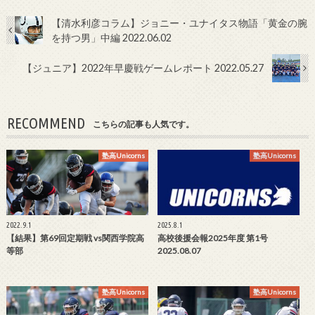
【清水利彦コラム】ジョニー・ユナイタス物語「黄金の腕
を持つ男」中編 2022.06.02
【ジュニア】2022年早慶戦ゲームレポート 2022.05.27
RECOMMEND
こちらの記事も人気です。
塾高Unicorns
塾高Unicorns
2022.9.1
2025.8.1
【結果】第69回定期戦 vs関西学院高
高校後援会報2025年度 第1号
等部
2025.08.07
塾高Unicorns
塾高Unicorns