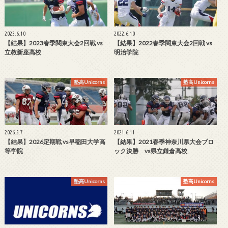
2023.6.10
2022.6.10
【結果】2023春季関東大会2回戦 vs
【結果】2022春季関東大会2回戦 vs
立教新座高校
明治学院
塾高Unicorns
塾高Unicorns
2026.5.7
2021.6.11
【結果】2026定期戦 vs早稲田大学高
【結果】2021春季神奈川県大会ブロ
等学院
ック決勝 vs県立鎌倉高校
塾高Unicorns
塾高Unicorns