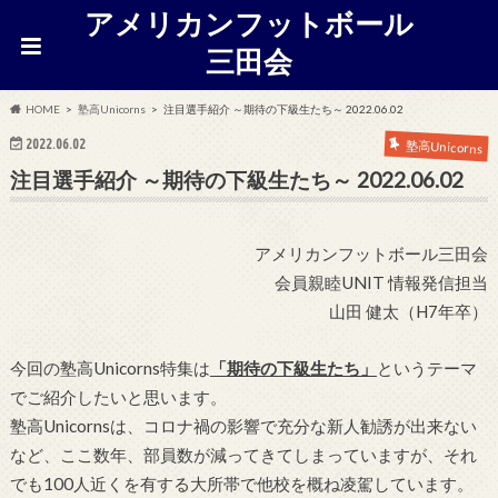
アメリカンフットボール
三田会
HOME
塾高Unicorns
注目選手紹介 ～期待の下級生たち～ 2022.06.02
2022.06.02
塾高Unicorns
注目選手紹介 ～期待の下級生たち～ 2022.06.02
アメリカンフットボール三田会
会員親睦UNIT 情報発信担当
山田 健太（H7年卒）
今回の塾高Unicorns特集は
「期待の下級生たち」
というテーマ
でご紹介したいと思います。
塾高Unicornsは、
コロナ禍の影響で充分な新人勧誘が出来ない
など、ここ数年、
部員数が減ってきてしまっていますが、
それ
でも100人近くを有する大所帯で他校を概ね凌駕しています
。