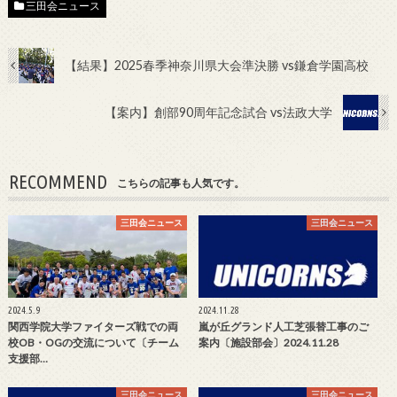
三田会ニュース
【結果】2025春季神奈川県大会準決勝 vs鎌倉学園高校
【案内】創部90周年記念試合 vs法政大学
RECOMMEND
こちらの記事も人気です。
三田会ニュース
三田会ニュース
2024.5.9
2024.11.28
関西学院大学ファイターズ戦での両
嵐が丘グランド人工芝張替工事のご
校OB・OGの交流について〔チーム
案内〔施設部会〕2024.11.28
支援部…
三田会ニュース
三田会ニュース