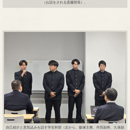
（お話をされる斎藤部長）。
自己紹介と意気込みを話す学生幹部（左から、飯塚主務、作田副将、久保副