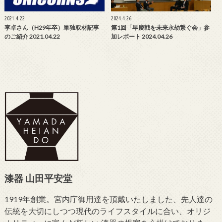
2021.4.22
2024.4.26
李卓さん（H29年卒）単独取材記事
第1回「早慶戦を未来永劫繋ぐ会」参
のご紹介 2021.04.22
加レポート 2024.04.26
漆器 山田平安堂
1919年創業。宮内庁御用達を頂戴いたしました、先人達の
伝統を大切にしつつ現代のライフスタイルに合い、オリジ