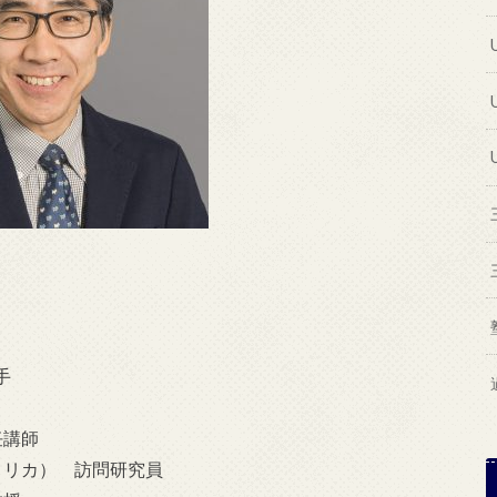
手
任講師
（アメリカ） 訪問研究員