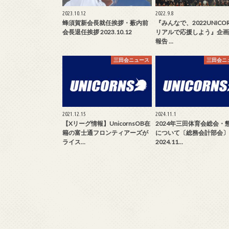
2023.10.12
2022.9.8
蜂須賀新会長就任挨拶・薮内前
『みんなで、2022UNICO
会長退任挨拶 2023.10.12
リアルで応援しよう』企画
報告 …
三田会ニュース
三田会ニ
2021.12.15
2024.11.1
【Xリーグ情報】UnicornsOB在
2024年三田体育会総会・
籍の富士通フロンティアーズが
について〔総務会計部会〕
ライス…
2024.11…