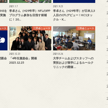
2021.1.7
2021.9.23
RNSを
李卓さん（H29年卒）NFLのIPP
李卓さん（H29年卒）が日本人3
実施
プログラム参加を目指す候補
人目のCFLデビュー！KC1タッ
に！ 20…
クル・K…
ュース
三田会ニュース
三田会ニュース
2025.12.23
2021.8.26
懇親会
「4年生激励会」開催
大学チームおよびスタッフへの
2025.12.25
実技および座学によるルールク
リニックの開催 …