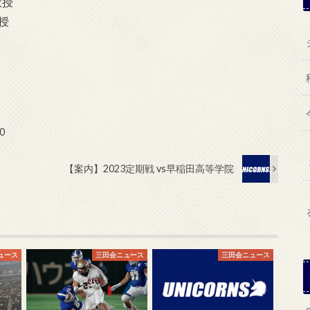
教授
授
0
【案内】2023定期戦 vs早稲田高等学院
ュース
三田会ニュース
三田会ニュース