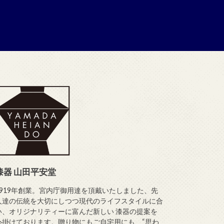
漆器 山田平安堂
1919年創業。宮内庁御用達を頂戴いたしました、先
人達の伝統を大切にしつつ現代のライフスタイルに合
い、オリジナリティーに富んだ新しい 漆器の提案を
心掛けております。贈り物にもご自宅用にも、“思わ