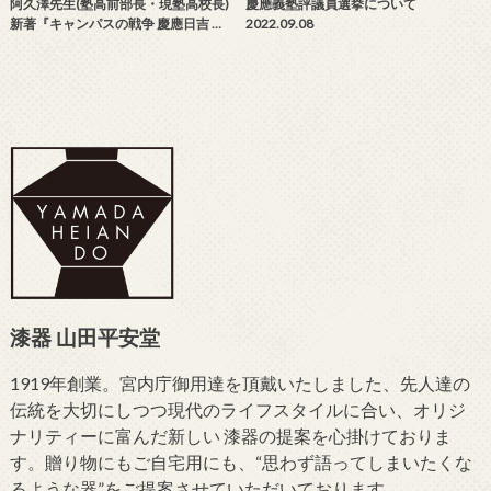
阿久澤先生(塾高前部長・現塾高校長)
慶應義塾評議員選挙について
新著『キャンパスの戦争 慶應日吉 …
2022.09.08
漆器 山田平安堂
1919年創業。宮内庁御用達を頂戴いたしました、先人達の
伝統を大切にしつつ現代のライフスタイルに合い、オリジ
ナリティーに富んだ新しい 漆器の提案を心掛けておりま
す。贈り物にもご自宅用にも、“思わず語ってしまいたくな
るような器”をご提案させていただいております。