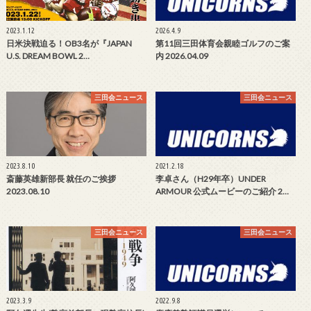
2023.1.12
2026.4.9
日米決戦迫る！OB3名が『JAPAN
第11回三田体育会親睦ゴルフのご案
U.S. DREAM BOWL 2…
内 2026.04.09
三田会ニュース
三田会ニュース
2023.8.10
2021.2.18
斎藤英雄新部長 就任のご挨拶
李卓さん（H29年卒）UNDER
2023.08.10
ARMOUR 公式ムービーのご紹介 2…
三田会ニュース
三田会ニュース
2023.3.9
2022.9.8