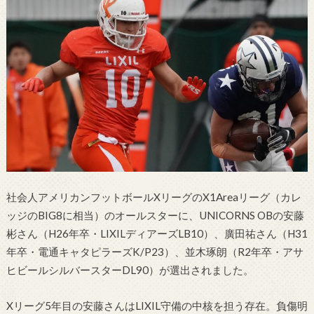
社会人アメリカンフットボールXリーグのX1Areaリーグ（カレ
ッジのBIG8に相当）のオールスターに、UNICORNS OBの安藤
彬さん（H26年卒・LIXILディアーズLB10）、廣田祐さん（H31
年卒・電通キャタピラーズK/P23）、並木琢朗（R2年卒・アサ
ヒビールシルバースターDL90）が選出されました。
Xリーグ5年目の安藤さんはLIXIL守備の中核を担う存在。負傷明