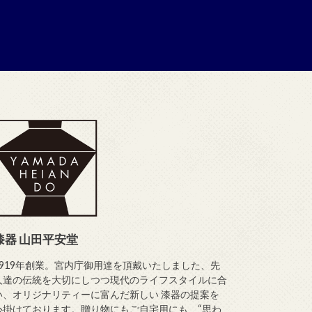
漆器 山田平安堂
1919年創業。宮内庁御用達を頂戴いたしました、先
人達の伝統を大切にしつつ現代のライフスタイルに合
い、オリジナリティーに富んだ新しい 漆器の提案を
心掛けております。贈り物にもご自宅用にも、“思わ