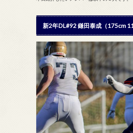
新2年DL#92 鎌田泰成（175cm