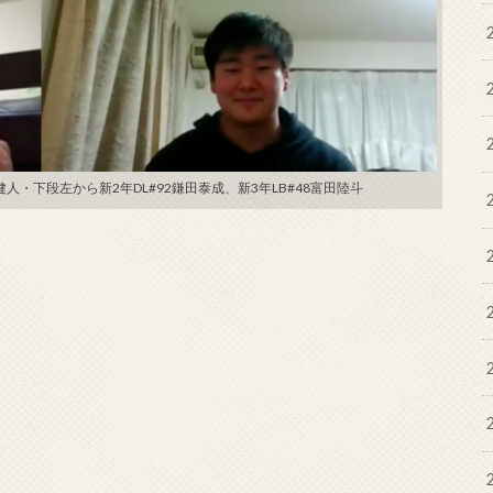
人・下段左から新2年DL#92鎌田泰成、新3年LB#48富田陸斗