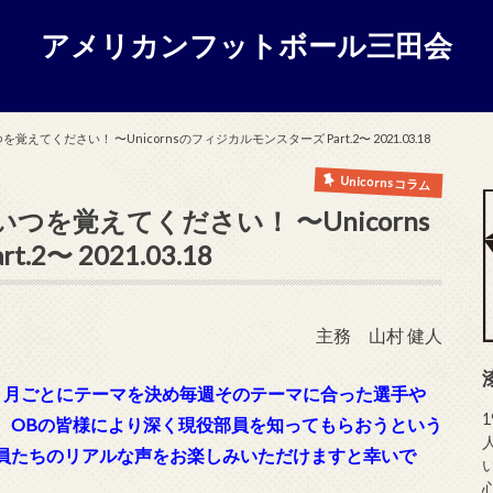
アメリカンフットボール三田会
ください！ 〜Unicornsのフィジカルモンスターズ Part.2〜 2021.03.18
Unicornsコラム
を覚えてください！ 〜Unicorns
〜 2021.03.18
主務 山村 健人
、月ごとにテーマを決め毎週そのテーマに合った選手や
、OBの皆様により深く現役部員を知ってもらおうという
員たちのリアルな声をお楽しみいただけますと幸いで