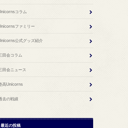
Unicornsコラム
Unicornsファミリー
Unicorns公式グッズ紹介
三田会コラム
三田会ニュース
塾高Unicorns
過去の戦績
最近の投稿