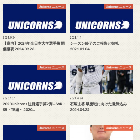
Unicorns ニュース
Unicorns ニュース
2024.9.24
2021.1.4
【案内】2024年全日本大学選手権 開
シーズン終了のご報告と御礼
催概要 2024.09.26
2021.01.04
Unicorns ニュース
Unicorns ニュース
2020.10.1
2024.4.24
2020Unicorns 注目選手第2弾～WR・
石塚主将 早慶戦に向けた意気込み
SB・TE編～ 2020…
2024.04.25
Unicorns ニュース
Unicorns ニュース