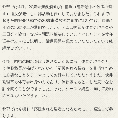
弊部では4月に20
歳未満飲酒並びに部則（部活動中の飲酒の禁
止）違反が発生し、部活動を停止しておりました。
これまでに
起きた同好会活動での20歳未満飲酒の事案においては、最低１
年間の活動停止が通例でしたが、今回は弊部が体育会理事会や
三田会と協力しながら問題を解決していこうとしたことを常任
理事の方々にご説明し、活動再開を認めていただいたという経
緯がございます。
今後、同様の問題を繰り返さないためにも、体育会理事会とし
て伊藤塾長が掲げられている「応援される勝者」を目指すため
に必要なことをテーマとしてお話をしていただきました。坂井
副理事も体育会出身の方であり、体験談をもとにした貴重なお
話を聞くことができました。また、シーズン終盤に向けて激励
の言葉もいただきました。
弊部では今後も「応援される勝者になるために」、精進して参
ります。