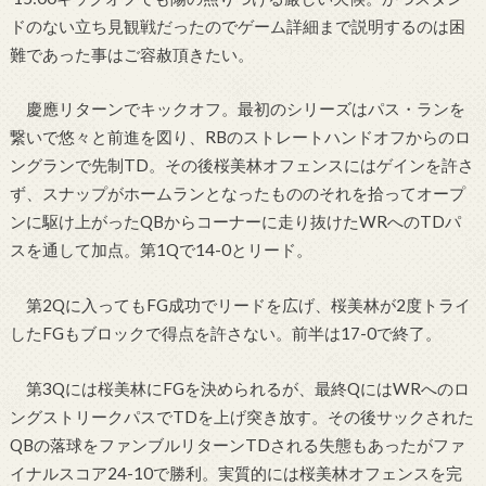
ドのない立ち見観戦だったのでゲーム詳細まで説明するのは困
難であった事はご容赦頂きたい。
慶應リターンでキックオフ。最初のシリーズはパス・ランを
繋いで悠々と前進を図り、RBのストレートハンドオフからのロ
ングランで先制TD。その後桜美林オフェンスにはゲインを許さ
ず、スナップがホームランとなったもののそれを拾ってオープ
ンに駆け上がったQBからコーナーに走り抜けたWRへのTDパ
スを通して加点。第1Qで14-0とリード。
第2Qに入ってもFG成功でリードを広げ、桜美林が2度トライ
したFGもブロックで得点を許さない。前半は17-0で終了。
第3Qには桜美林にFGを決められるが、最終QにはWRへのロ
ングストリークパスでTDを上げ突き放す。その後サックされた
QBの落球をファンブルリターンTDされる失態もあったがファ
イナルスコア24-10で勝利。実質的には桜美林オフェンスを完