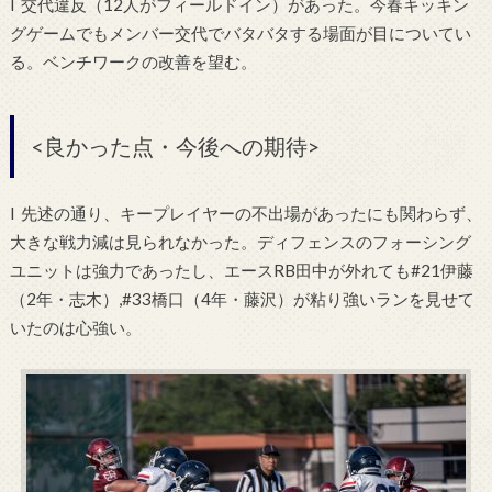
l 交代違反（12人がフィールドイン）があった。今春キッキン
グゲームでもメンバー交代でバタバタする場面が目についてい
る。ベンチワークの改善を望む。
<良かった点・今後への期待>
l 先述の通り、キープレイヤーの不出場があったにも関わらず、
大きな戦力減は見られなかった。ディフェンスのフォーシング
ユニットは強力であったし、エースRB田中が外れても#21伊藤
（2年・志木）,#33橋口（4年・藤沢）が粘り強いランを見せて
いたのは心強い。