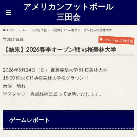
アメリカンフットボール
三田会
HOME
Unicorns 試合情報
【結果】2026春季オープン戦 vs桜美林大学
2026.06.06
Unicorns 試合情報
【結果】2026春季オープン戦 vs桜美林大学
2026年5月24日（日） 慶應義塾大学 対 桜美林大学
15:00 Kick Off @桜美林大学桜グラウンド
天候 晴れ
※スタッツ・得点経緯は追って更新いたします。
ゲームレポート