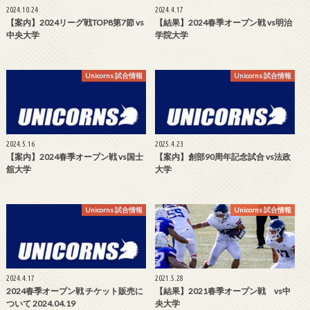
2024.10.24
2024.4.17
【案内】2024リーグ戦TOP8第7節 vs
【結果】2024春季オープン戦 vs明治
中央大学
学院大学
Unicorns 試合情報
Unicorns 試合情報
2024.5.16
2025.4.23
【案内】2024春季オープン戦 vs国士
【案内】創部90周年記念試合 vs法政
舘大学
大学
Unicorns 試合情報
Unicorns 試合情報
2024.4.17
2021.5.28
2024春季オープン戦 チケット販売に
【結果】2021春季オープン戦 vs中
ついて 2024.04.19
央大学