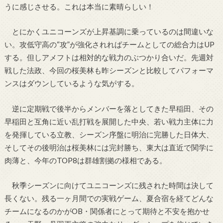
うに感じさせる。これは本当に素晴らしい！
とにかくユニコーンズが上昇基調に乗っているのは間違いな
い。攻低守高の“攻”が強化されればチームとしての総合力はUP
する。但しアメフトは相対的な戦力のぶつかり合いだ。先週対
戦した法政、今回の桜美林も昨シーズンと比較してパフォーマ
ンスはダウンしているような気がする。
逆に定期戦で後半からメンバーを落としてきた早稲田、その
早稲田と互角に近い乱打戦を展開した中央、若い戦力主体に力
を発揮している立教、シーズン序盤に明治に完勝した日体大、
そしてその後明治は桜美林には完封勝ち、東大は直近で関学に
肉薄と、今年のTOP8は群雄割拠の様相である。
秋季シーズンに向けてユニコーンズに残された時間は決して
長くない。残る一ヶ月間での実戦ゲーム、夏合宿を経てどんな
チームになるのかがOB・関係者にとって期待と不安を抱かせ