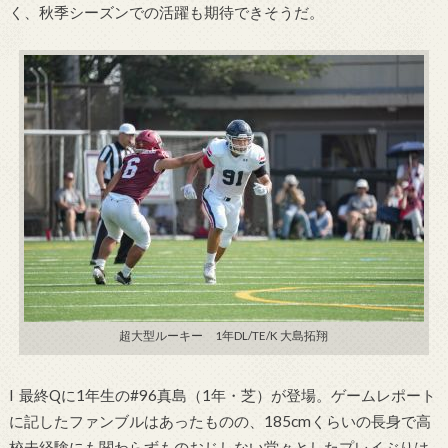
く、秋季シーズンでの活躍も期待できそうだ。
超大型ルーキー 1年DL/TE/K 大島拓翔
l 最終Qに1年生の#96真島（1年・芝）が登場。ゲームレポート
に記したファンブルはあったものの、185cmくらいの長身で高
校未経験にも関わらずものおじしない堂々としたプレイぶりは