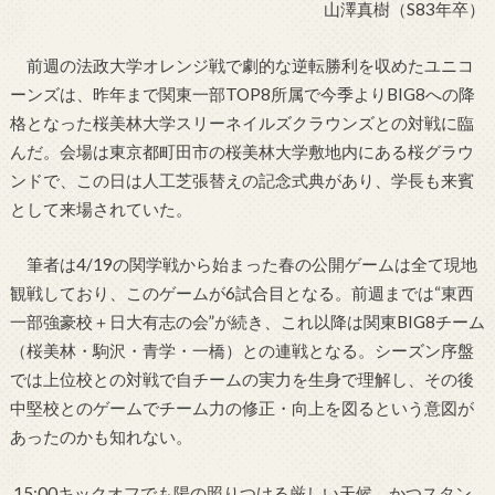
山澤真樹（S83年卒）
前週の法政大学オレンジ戦で劇的な逆転勝利を収めたユニコ
ーンズは、昨年まで関東一部TOP8所属で今季よりBIG8への降
格となった桜美林大学スリーネイルズクラウンズとの対戦に臨
んだ。会場は東京都町田市の桜美林大学敷地内にある桜グラウ
ンドで、この日は人工芝張替えの記念式典があり、学長も来賓
として来場されていた。
筆者は4/19の関学戦から始まった春の公開ゲームは全て現地
観戦しており、このゲームが6試合目となる。前週までは“東西
一部強豪校＋日大有志の会”が続き、これ以降は関東BIG8チーム
（桜美林・駒沢・青学・一橋）との連戦となる。シーズン序盤
では上位校との対戦で自チームの実力を生身で理解し、その後
中堅校とのゲームでチーム力の修正・向上を図るという意図が
あったのかも知れない。
15:00キックオフでも陽の照りつける厳しい天候。かつスタン