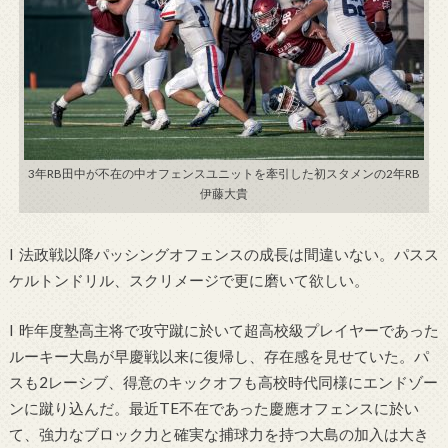
3年RB田中が不在の中オフェンスユニットを牽引した初スタメンの2年RB
伊藤大貴
l 法政戦以降パッシングオフェンスの成長は間違いない。パスス
ケルトンドリル、スクリメージで更に磨いて欲しい。
l 昨年度塾高主将で攻守蹴に於いて超高校級プレイヤーであった
ルーキー大島が早慶戦以来に復帰し、存在感を見せていた。パ
スも2レーシブ、得意のキックオフも高校時代同様にエンドゾー
ンに蹴り込んだ。最近TE不在であった慶應オフェンスに於い
て、強力なブロック力と確実な捕球力を持つ大島の加入は大き