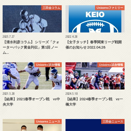
三田会コラム
Unicornsファミリー
2025.7.27
2022.4.28
【清水利彦コラム】 シリーズ「クォ
【女子タッチ】春季関東リーグ戦開
ーターバック黄金列伝」第1回 ノー
催のお知らせ 2022.04.28
ム…
Unicorns 試合情報
Unicorns 試合情報
2021.5.28
2024.5.10
【結果】2021春季オープン戦 vs中
【結果】2024春季オープン戦 vs一
央大学
橋大学
Unicorns ニュース
三田会ニュース