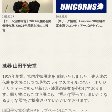
2022.12.29
2021.12.15
【チーム活動報告】2022年度納会開
【Xリーグ情報】UnicornsOB在籍の
催報告及び2023年度新主将のご報
富士通フロンティアーズがライス…
告…
漆器 山田平安堂
1919年創業。宮内庁御用達を頂戴いたしました、先人達の
伝統を大切にしつつ現代のライフスタイルに合い、オリジ
ナリティーに富んだ新しい 漆器の提案を心掛けておりま
す。贈り物にもご自宅用にも、“思わず語ってしまいたくな
るような器”をご提案させていただいております。
山田平安堂公式HPトップページはこちら ＞＞