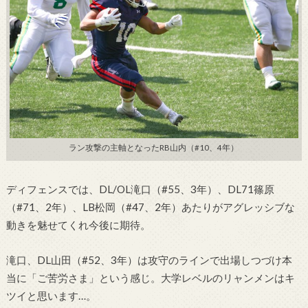
ラン攻撃の主軸となったRB山内（#10、4年）
ディフェンスでは、DL/OL滝口（#55、3年）、DL71篠原
（#71、2年）、LB松岡（#47、2年）あたりがアグレッシブな
動きを魅せてくれ今後に期待。
滝口、DL山田（#52、3年）は攻守のラインで出場しつづけ本
当に「ご苦労さま」という感じ。大学レベルのリャンメンはキ
ツイと思います…。