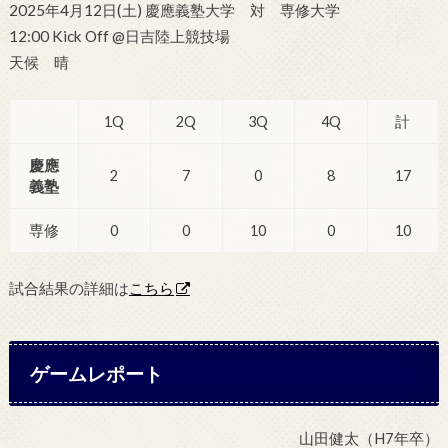
2025年4月12日(土) 慶應義塾大学 対 専修大学
12:00 Kick Off @日吉陸上競技場
天候 晴
1Q
2Q
3Q
4Q
計
慶應
2
7
0
8
17
義塾
専修
0
0
10
0
10
試合結果の詳細は
こちら
ゲームレポート
山田健太（H7年卒）