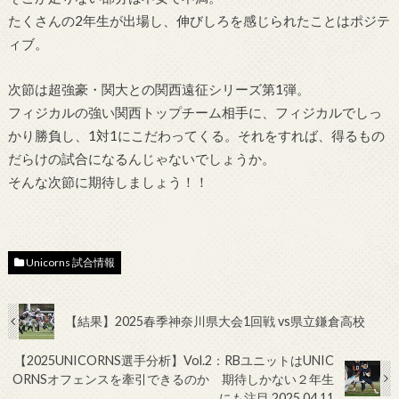
たくさんの2年生が出場し、伸びしろを感じられたことはポジテ
ィブ。
次節は超強豪・関大との関西遠征シリーズ第1弾。
フィジカルの強い関西トップチーム相手に、フィジカルでしっ
かり勝負し、1対1にこだわってくる。それをすれば、得るもの
だらけの試合になるんじゃないでしょうか。
そんな次節に期待しましょう！！
Unicorns 試合情報
【結果】2025春季神奈川県大会1回戦 vs県立鎌倉高校
【2025UNICORNS選手分析】Vol.2：RBユニットはUNIC
ORNSオフェンスを牽引できるのか 期待しかない２年生
にも注目 2025.04.11