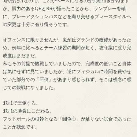
1試合だけなので、これがベースになるのか判断付きかねます
が、脚力のあるQBとRBが揃ったことから、ランプレーを軸
に、プレーアクションパスなどを織り交ぜるプレースタイルへ
の変更は十分に有り得そうです。
オフェンスに限りませんが、嵐が丘グランドの改修があったた
め、例年に比べるとチーム練習の期間が短く、攻守蹴に渡り完
成度はまだまだ。
私もその前提で観戦していましたので、完成度の低いこと自体
は気にせずに見ていましたが、逆にフィジカルに時間を費やせ
ていた部分での「圧倒」があまり感じられず、そこは残念に感
じての観戦になりました。
1対1で圧倒する。
1対1の勝負にこだわる。
フットボールの根幹となる「闘争心」が足りない試合であった
ことが残念です。