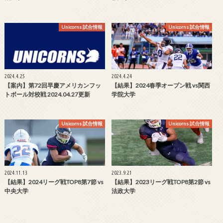
Unicorns 試合情報
Unicorns 試合情報
2024.4.25
2024.4.24
【案内】第72回早慶アメリカンフッ
【結果】2024春季オープン戦 vs関西
トボール対校戦 2024.04.27更新
学院大学
Unicorns 試合情報
Unicorns 試合情報
2024.11.13
2023.9.21
【結果】2024リーグ戦TOP8第7節 vs
【結果】2023リーグ戦TOP8第2節 vs
中央大学
法政大学