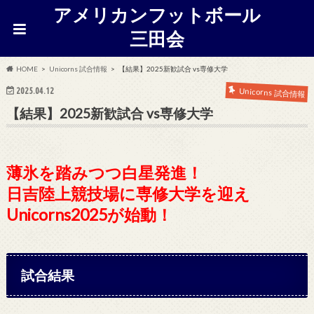
アメリカンフットボール
三田会
HOME
Unicorns 試合情報
【結果】2025新歓試合 vs専修大学
2025.04.12
Unicorns 試合情報
【結果】2025新歓試合 vs専修大学
薄氷を踏みつつ白星発進！
日吉陸上競技場に専修大学を迎え
Unicorns2025が始動！
試合結果