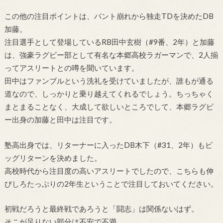
この他の注目ポイントは、パント崩れから独走TDを決めたDB
加藤。
注目選手として登場しているRB田中玄樹（#9番、2年）と加藤
は、強豪ラグビー部として有名な本郷高校ラガーマンで、2人揃
ってアスリートとの噂を聞いています。
田中はファンブルという洗礼を受けていましたが、誰もが通る
道なので、しっかりと乗り越えてくれるでしょう。ちっちゃく
まとまることなく、大成して欲しいところでして、本郷ラグビ
ー出身の加藤と田中は注目です。
塾高出身では、リターナーに入ったDB木下（#31、2年）もビ
ッグリターンを決めました。
高校時代から注目度の高いアスリートでしたので、こちらも伸
びしろたっぷりの2年生ということで注目しておいてください。
初戦だろうと最終戦であろうと「闘志」は関係ないはず。
そこが足りない部分は不安で不満。