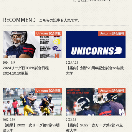
RECOMMEND
こちらの記事も人気です。
Unicorns 試合情報
Unicorns 試合情報
2024.10.9
2025.4.23
2024リーグ戦TOP8 試合日程
【案内】創部90周年記念試合 vs法政
2024.10.10更新
大学
Unicorns 試合情報
Unicorns 試合情報
2022.9.29
2022.9.8
【結果】2022一次リーグ第3節 vs明
【案内】2022一次リーグ第2節 vs立
治大学
教大学