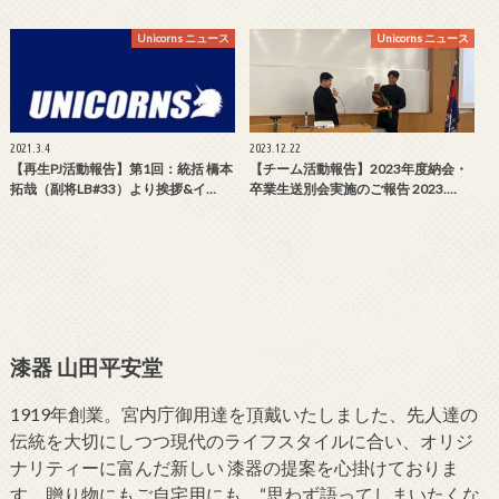
Unicorns ニュース
Unicorns ニュース
2021.3.4
2023.12.22
【再生PJ活動報告】第1回：統括 橋本
【チーム活動報告】2023年度納会・
拓哉（副将LB#33）より挨拶&イ…
卒業生送別会実施のご報告 2023.…
漆器 山田平安堂
1919年創業。宮内庁御用達を頂戴いたしました、先人達の
伝統を大切にしつつ現代のライフスタイルに合い、オリジ
ナリティーに富んだ新しい 漆器の提案を心掛けておりま
す。贈り物にもご自宅用にも、“思わず語ってしまいたくな