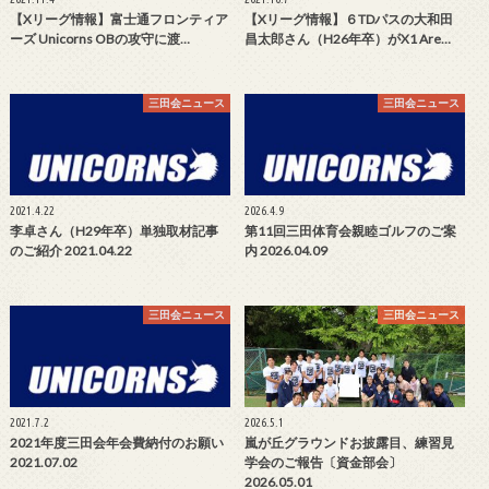
【Xリーグ情報】富士通フロンティア
【Xリーグ情報】６TDパスの大和田
ーズ Unicorns OBの攻守に渡…
昌太郎さん（H26年卒）がX1 Are…
三田会ニュース
三田会ニュース
2021.4.22
2026.4.9
李卓さん（H29年卒）単独取材記事
第11回三田体育会親睦ゴルフのご案
のご紹介 2021.04.22
内 2026.04.09
三田会ニュース
三田会ニュース
2021.7.2
2026.5.1
2021年度三田会年会費納付のお願い
嵐が丘グラウンドお披露目、練習見
2021.07.02
学会のご報告〔資金部会〕
2026.05.01