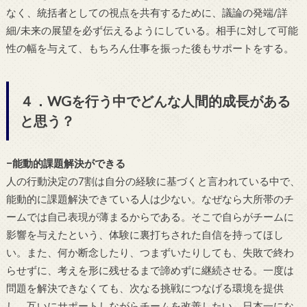
なく、統括者としての視点を共有するために、議論の発端/詳
細/未来の展望を必ず伝えるようにしている。相手に対して可能
性の幅を与えて、もちろん仕事を振った後もサポートをする。
４．WGを行う中でどんな人間的成長がある
と思う？
−能動的課題解決ができる
人の行動決定の7割は自分の経験に基づくと言われている中で、
能動的に課題解決できている人は少ない。なぜなら大所帯のチ
ームでは自己表現が薄まるからである。そこで自らがチームに
影響を与えたという、体験に裏打ちされた自信を持ってほし
い。また、何か断念したり、つまずいたりしても、失敗で終わ
らせずに、考えを形に残せるまで諦めずに継続させる。一度は
問題を解決できなくても、次なる挑戦につなげる環境を提供
し、互いにサポートしながらチームを改善したい。日本一にな