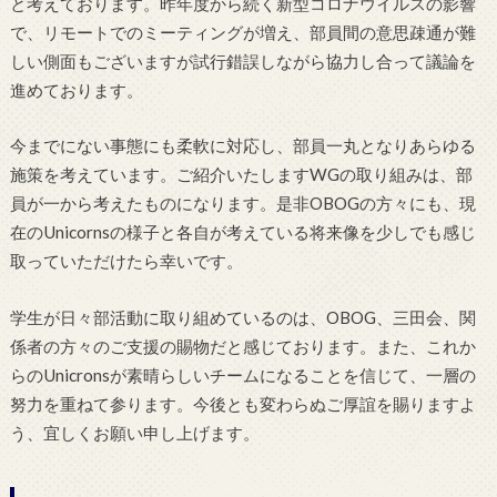
と考えております。昨年度から続く新型コロナウイルスの影響
で、リモートでのミーティングが増え、部員間の意思疎通が難
しい側面もございますが試行錯誤しながら協力し合って議論を
進めております。
今までにない事態にも柔軟に対応し、部員一丸となりあらゆる
施策を考えています。ご紹介いたしますWGの取り組みは、部
員が一から考えたものになります。是非OBOGの方々にも、現
在のUnicornsの様子と各自が考えている将来像を少しでも感じ
取っていただけたら幸いです。
学生が日々部活動に取り組めているのは、OBOG、三田会、関
係者の方々のご支援の賜物だと感じております。また、これか
らのUnicronsが素晴らしいチームになることを信じて、一層の
努力を重ねて参ります。今後とも変わらぬご厚誼を賜りますよ
う、宜しくお願い申し上げます。