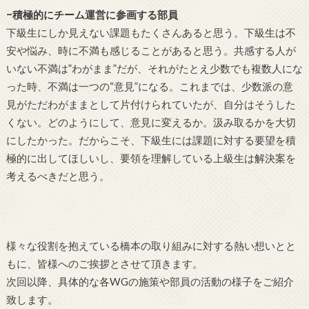
−積極的にチーム運営に参画する部員
下級生にしか見えない課題もたくさんあると思う。下級生は不
安や悩み、時に不満も感じることがあると思う。共感する人が
いない不満は”わがまま”だが、それがたとえ少数でも複数人にな
った時、不満は一つの“意見”になる。これまでは、少数派の意
見がただわがままとして片付けられていたが、自分はそうした
くない。どのようにして、意見に変えるか。汲み取るかを大切
にしたかった。だからこそ、下級生には課題に対する要望を積
極的に出してほしいし、要領を理解している上級生は解決案を
考えるべきだと思う。
様々な役割を抱えている橋本の取り組みに対する熱い想いとと
もに、皆様へのご挨拶とさせて頂きます。
次回以降、具体的な各WGの施策や部員の活動の様子をご紹介
致します。