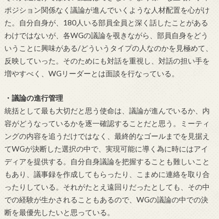
ポジション関係なく議論が進んでいくような人材配置を心がけ
た。自分自身が、180人いる部員全員と深く話したことがある
わけではないが、各WGの議論を覗きながら、部員自身をどう
いうことに興味がある/どういうタイプの人なのかを見極めて、
反映していった。そのためにも対話を重視し、対話の担い手を
増やすべく、WGリーダーとは面談を行なっている。
・議論の進行管理
統括として最も大切だと思う使命は、議論が進んでいるか、内
容がどうなっているかを逐一確認することだと思う。ミーティ
ングの内容を追うだけではなく、最終的なゴールまでを見据え
てWGが決断した選択の中で、実現可能に導く為に時にはアイ
ディアを提供する。自分自身議論を把握することも難しいこと
もあり、議事録を作成してもらったり、こまめに連絡を取り合
ったりしている。それがたとえ遠回りだったとしても、その中
での経験が生かされることもあるので、WGの議論の中での決
断を最優先したいと思っている。