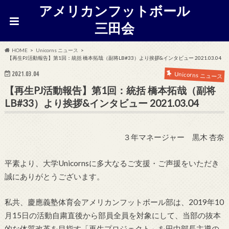
アメリカンフットボール
三田会
HOME
Unicorns ニュース
【再生PJ活動報告】第1回：統括 橋本拓哉（副将LB#33）より挨拶&インタビュー 2021.03.04
2021.03.04
Unicorns ニュース
【再生PJ活動報告】第1回：統括 橋本拓哉（副将
LB#33）より挨拶&インタビュー 2021.03.04
３年マネージャー 黒木 杏奈
平素より、大学Unicornsに多大なるご支援・ご声援をいただき
誠にありがとうございます。
私共、慶應義塾体育会アメリカンフットボール部は、2019年10
月15日の活動自粛直後から部員全員を対象にして、当部の抜本
的な体質改革を目指す「再生プロジェクト」を田中部長主導の