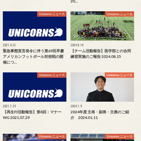
20…
Unicorns ニュース
Unicorns ニュース
2021.4.25
2024.8.14
緊急事態宣言発令に伴う第69回早慶
【チーム活動報告】医学部との合同
アメリカンフットボール対校戦の開
練習実施のご報告 2024.08.15
催につ…
Unicorns ニュース
Unicorns ニュース
2021.7.29
2024.1.9
【再生PJ活動報告】第8回：マナー
2024年度 主将・副将・主務のご紹
WG 2021.07.29
介 2024.01.11
Unicorns ニュース
Unicorns ニュース