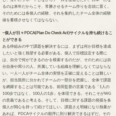
るのは来年だからこそ、常勝させるチーム作りを念頭に置く。
そのためには各個人の経験、それを集約したチーム全体の経験
値を蓄積させなくてはならない。
−個人が日々PDCA(Plan Do Check Act)サイクルを持ち続けるこ
とができる
ある枠組みの中で課題を解決するには、まずは何か目標を達成
したいと強く熱望する必要がある。個人で目標設定する際に
は、自分で何ができるのかを模索するのだが、そのためには自
分自身や周りの人、所属している組織を理解しなくてはならな
い。一人一人がチーム全体の実情を正確に捉えることは難しい
が、担当箇所に分かれてチームの一部分を把握し、全体で課題
を網羅することは可能である。前田監督の言葉である「1人の
100歩ではなく、100人の1歩」を体現できる。それこそがWG
の意義であると考える。そして、目標に対する課題の発掘を各
個人が関心を持って続けてほしい。課題さえ明確になり熱量が
あれば、PDCAサイクルの順序に則り解決できるはずだ。その