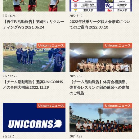
2021.6.24
2022.3.10
【再生PJ活動報告】第6回：リクルー
2022年秋季リーグ戦大会形式につい
ティングWG 2021.06.24
てのご案内 2022.03.10
Unicorns ニュース
Unicorns ニュース
2022.12.29
2025.5.15
【チーム活動報告】塾高UNICORNS
【チーム活動報告】体育会相撲部、
との合同大掃除 2022.12.29
体育会レスリング部の練習への参加
のご報告…
Unicorns ニュース
Unicorns ニュース
2020.7.2
2021.7.29