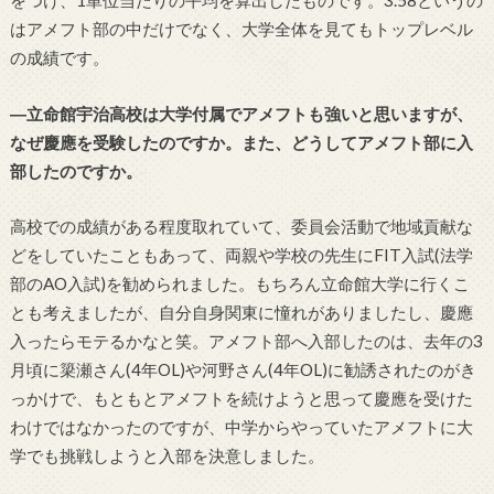
をつけ、1単位当たりの平均を算出したものです。3.58というの
はアメフト部の中だけでなく、大学全体を見てもトップレベル
の成績です。
―立命館宇治高校は大学付属でアメフトも強いと思いますが、
なぜ慶應を受験したのですか。また、どうしてアメフト部に入
部したのですか。
高校での成績がある程度取れていて、委員会活動で地域貢献な
どをしていたこともあって、両親や学校の先生にFIT入試(法学
部のAO入試)を勧められました。もちろん立命館大学に行くこ
とも考えましたが、自分自身関東に憧れがありましたし、慶應
入ったらモテるかなと笑。アメフト部へ入部したのは、去年の3
月頃に簗瀬さん(4年OL)や河野さん(4年OL)に勧誘されたのがき
っかけで、もともとアメフトを続けようと思って慶應を受けた
わけではなかったのですが、中学からやっていたアメフトに大
学でも挑戦しようと入部を決意しました。