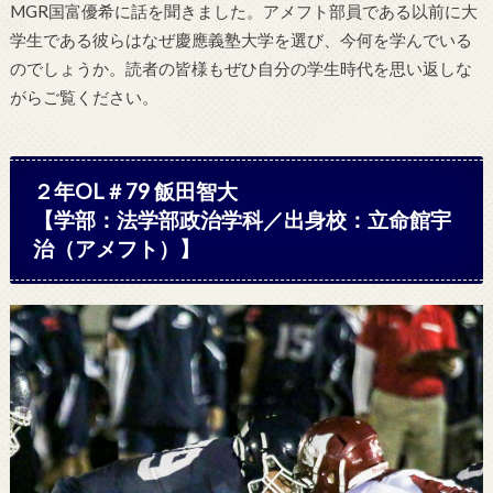
MGR国富優希に話を聞きました。アメフト部員である以前に大
学生である彼らはなぜ慶應義塾大学を選び、今何を学んでいる
のでしょうか。読者の皆様もぜひ自分の学生時代を思い返しな
がらご覧ください。
２年OL＃79 飯田智大
【学部：法学部政治学科／出身校：立命館宇
治（アメフト）】