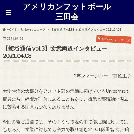
アメリカンフットボール
三田会
HOME
Unicorns ニュース
【蝮谷通信 vol.3】文武両道インタビュー 2021.04.08
2021.04.08
Unicorns ニュース
【蝮谷通信 vol.3】文武両道インタビュー
2021.04.08
3年マネージャー 南 絵里子
大学生活の大部分をアメフト部の活動に捧げているUnicornsの
部員たち。練習が午前にあることもあり、授業と部活動の両立
に苦労する部員も少なくありません。
今回の蝮谷通信では、そのような環境の中で部活動に対しては
もちろん、学業に対しても全力で取り組む2年OL飯田智大、4年