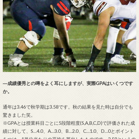
―成績優秀との噂をよく耳にしますが、実際GPAはいくつです
か。
通年は3.46で秋学期は3.58です。秋の結果を見た時は自分でも
驚きました笑。
※GPAとは授業科目ごとに5段階程度(S,A,B,C,D)で評価された成
績に対して、S…4.0、A…3.0、B…2.0、C…1.0、D…0とポイント