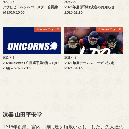
2020.10.8
2025.2.20
アサヒビールシルバースター合同練
2025年度 新体制決定のお知らせ
習 2020.10.08
2025.02.20
Unicorns ニュース
Unicorns ニュース
2020.9.18
2021.4.16
2020Unicorns 注目選手第1弾～QB・
2021年度チームスローガン決定
RB編～ 2020.9.18
2021.04.16
漆器 山田平安堂
1919年創業。宮内庁御用達を頂戴いたしました、先人達の