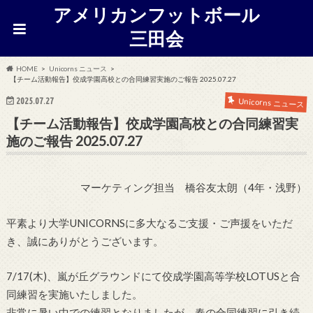
アメリカンフットボール
三田会
HOME
Unicorns ニュース
【チーム活動報告】佼成学園高校との合同練習実施のご報告 2025.07.27
2025.07.27
Unicorns ニュース
【チーム活動報告】佼成学園高校との合同練習実
施のご報告 2025.07.27
マーケティング担当 橋谷友太朗（4年・浅野）
平素より大学UNICORNSに多大なるご支援・ご声援をいただ
き、誠にありがとうございます。
7/17(木)、嵐が丘グラウンドにて佼成学園高等学校LOTUSと合
同練習を実施いたしました。
非常に暑い中での練習となりましたが、春の合同練習に引き続