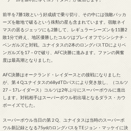
前半を7勝1敗という好成績で乗り切り、その中には強敵パッカ
ーズを敵地で破るという殊勲の星も含まれています。宿敵ネイ
マスの居るジェッツにも2勝して、レギュラーシーズンを11勝2
敗1分で終え、地区優勝したコルツはプレイオフでシンシナチ・
ベンガルズと対戦。ユナイタスの2本のロングパスTDによりベ
ンガルズを17－0で破り、AFC決勝に進みます。ファンの興奮
度は最高潮となりました。
AFC決勝はオークランド・レイダースとの接戦になりました
が、第４Qユナイタスの68ydTDパスにより突き放し、（コルツ
27－17レイダース）コルツは2年ぶりにスーパーボウルに進出
します。対戦相手はスーパーボウル初出場となるダラス・カウ
ボーイズでした。
スーパーボウル当日の第２Q、ユナイタスは当時のスーパーボ
ウル新記録となる75ydのロングパスをTEジョン・マッケイに決