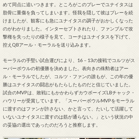
めて同点に追いつきます。ところがこのプレーでユナイタスは
肋骨に重傷を負ってしまいます。怪我を隠して彼はプレーを続
けましたが、観客にも急にユナイタスの調子がおかしくなった
のがわかりました。インターセプトされたり、ファンブルで攻
撃権を失ったりの様子を見て、コーチはユナイタスを下げて、
控えQBアール・モーラルを送り込みます。
モーラルの手堅い試合運びにより、16－13の接戦でコルツがス
ーパーボウルの初優勝を決めました。表向きの殊勲者はアー
ル・モーラルでしたが、コルツ・ファンの誰もが、この年の優
勝はユナイタスの闘志がもたらしたものだと信じていました。
試合のMVPは、敗戦にもかかわらずカウボーイズLBチャック・
ハウリーが受賞しています。「スーパーボウルMVPをモーラル
に渡すのはファンが許さない、かと言って、たいして活躍して
いないユナイタスに渡すのは筋が通らない。」という状況の中
の妥協の選出であったのだろうと推察します。