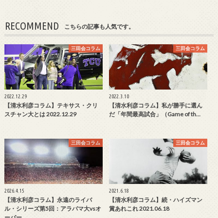
RECOMMEND
こちらの記事も人気です。
三田会コラム
三田会コラム
2022.12.29
2022.3.10
【清水利彦コラム】テキサス・クリ
【清水利彦コラム】私が勝手に選ん
スチャン大とは 2022.12.29
だ「年間最高試合」（Game of th…
三田会コラム
三田会コラム
2026.4.15
2021.6.18
【清水利彦コラム】永遠のライバ
【清水利彦コラム】続・ハイズマン
ル・シリーズ第5回：アラバマ大vsオ
賞あれこれ 2021.06.18
ーバー…