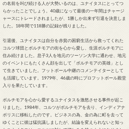
の名前を叫び続ける人が大勢いるのは、ユナイタスにとってつ
らかったことでしょう。40歳になって最後の一年間はチャージ
ャースにトレードされましたが、1勝しか出来ず引退を決意しま
した。18年間で118勝の記録が残りました。
引退後、ユナイタスは自分を赤貧の困窮生活から救ってくれた
コルツ球団とボルチモアの街を心から愛し、生涯ボルチモアに
住み続けました。息子3人を地元のツーソン大学に通わせ、地元
のイベントにもたくさん顔を出して「ボルチモアの英雄」とし
て生きていました。フットボール中継のコメンテイターとして
も活躍しています。1979年、46歳の時にプロフットボール殿堂
入りを果たしています。
ボルチモアを心から愛するユナイタスを激怒させる事件が起こ
りました。1984年、コルツがボルチモアを去り、インディアナ
ポリスに移転したのです。ビジネスの為、金の為に町を去って
ゆくことに彼は猛抗議しましたが、結論を変えられないと知っ