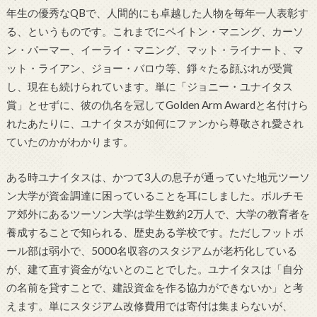
年生の優秀なQBで、人間的にも卓越した人物を毎年一人表彰す
る、というものです。これまでにペイトン・マニング、カーソ
ン・パーマー、イーライ・マニング、マット・ライナート、マ
ット・ライアン、ジョー・バロウ等、錚々たる顔ぶれが受賞
し、現在も続けられています。単に「ジョニー・ユナイタス
賞」とせずに、彼の仇名を冠してGolden Arm Awardと名付けら
れたあたりに、ユナイタスが如何にファンから尊敬され愛され
ていたのかがわかります。
ある時ユナイタスは、かつて3人の息子が通っていた地元ツーソ
ン大学が資金調達に困っていることを耳にしました。ボルチモ
ア郊外にあるツーソン大学は学生数約2万人で、大学の教育者を
養成することで知られる、歴史ある学校です。ただしフットボ
ール部は弱小で、5000名収容のスタジアムが老朽化している
が、建て直す資金がないとのことでした。ユナイタスは「自分
の名前を貸すことで、建設資金を作る協力ができないか」と考
えます。単にスタジアム改修費用では寄付は集まらないが、