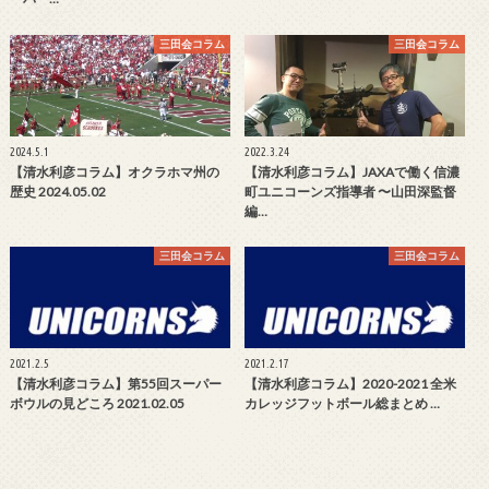
三田会コラム
三田会コラム
2024.5.1
2022.3.24
【清水利彦コラム】オクラホマ州の
【清水利彦コラム】JAXAで働く信濃
歴史 2024.05.02
町ユニコーンズ指導者 〜山田深監督
編…
三田会コラム
三田会コラム
2021.2.5
2021.2.17
【清水利彦コラム】第55回スーパー
【清水利彦コラム】2020-2021 全米
ボウルの見どころ 2021.02.05
カレッジフットボール総まとめ …