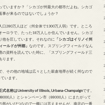
っていますか？「シカゴが州最大の都市だよね。シカゴ
返事が来るのではないでしょうか？
口280万人ほど（州全体で1300万人弱）です。ところ
オーロラで、たった18万人しか住んでいません。シカゴ
り他を圧しています。それなのに
「シカゴはイリノイ州
ィールドが州都」
なのです。スプリングフィールドなん
應の資料を読んでいた時に、「スプリングフィールド三
あります。
で、その他の地域は広々とした穀倉地帯が続く州なので
っています。
sity of Illinois, Urbana-Champaign
です。
000人）とシャンペーン市（88000人）にまたがって
の形がいびつなので一概には言えませんが、南北の一番