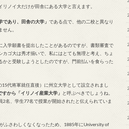
イリノイ大だけが田舎にある大学と言えます。
学であり、田舎の大学」
である点で、他の二校と異なり
ません。
に入学願書を提出したことがあるのですが、書類審査で
シカゴ大は秀才揃いで、私にはとても無理と考え、ちょ
るかと受験しようとしたのですが、門前払いを食らった
喜の15代将軍就任直後）に州立大学として設立されまし
versity ですから「イリノイ産業大学」
と呼ぶべきでしょうね。
員2名、学生77名で授業が開始されたと伝えられていま
がふさわしくなくなったため、1885年にUniversity of