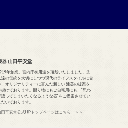
漆器 山田平安堂
1919年創業。宮内庁御用達を頂戴いたしました、先
人達の伝統を大切にしつつ現代のライフスタイルに合
い、オリジナリティーに富んだ新しい 漆器の提案を
心掛けております。贈り物にもご自宅用にも、“思わ
ず語ってしまいたくなるような器”をご提案させてい
ただいております。
山田平安堂公式HPトップページはこちら ＞＞