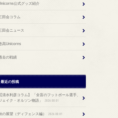
Unicorns公式グッズ紹介
三田会コラム
三田会ニュース
塾高Unicorns
過去の戦績
最近の投稿
【清水利彦コラム】 「全盲のフットボール選手、
ジェイク・オルソン物語」
2026.08.01
秋の展望（ディフェンス編）
2026.08.01