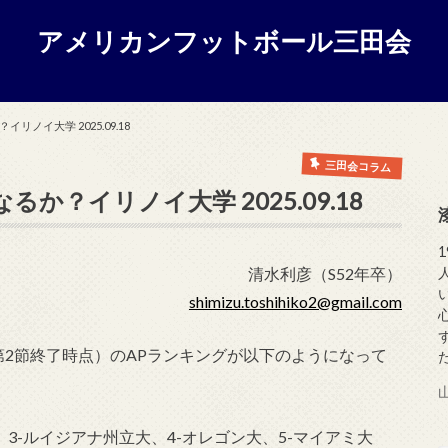
アメリカンフットボール三田会
ノイ大学 2025.09.18
三田会コラム
？イリノイ大学 2025.09.18
清水利彦（S52年卒）
shimizu.toshihiko2@gmail.com
第2節終了時点）のAPランキングが以下のようになって
、3-ルイジアナ州立大、4-オレゴン大、5-マイアミ大