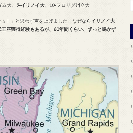
ダム大、
9-イリノイ大
、10-フロリダ州立大
おっ！」と思わず声を上げました。なぜなら
イリノイ大
米王座獲得経験もあるが、60年間くらい、ずっと鳴かず
。