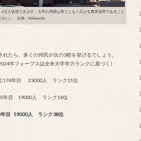
。6万人収容できます。大学の周囲は果てしなく広がる農業地帯であること
い。 出典：Wikipedia
されたら、多くの州民が次の3校を挙げるでしょう。
024年フォーブス誌全米大学学力ランクに基づく）
174年目 23000人 ランク11位
目 19000人 ランク14位
目 59000人 ランク38位