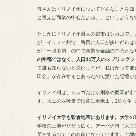
皆さんはイリノイ州についてどんなことを知
と言えば商業の中心だよね。」というような
たしかにイリノイ州最大の都市はシカゴで、人
が、イリノイ州で二番目に人口が多い都市は
が「一強多弱」の中で商業や金融の中心とな
の州都ではなく、人口11万人のスプリングフ
て誰も知らないと思いますが、私はかつて慶
田会」が存在するとあったので驚いた記憶が
イリノイ州は、シカゴだけが別格の商業都市
す。大豆の収穫量では常に全米１，2位を争
イリノイ大学も穀倉地帯にあります。大学の正式名称はUniver
学校の土地がだだっ広く、アーバナ市（人口38
所在するのでこの名前になっています。土地